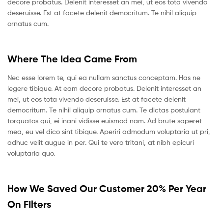
decore probatus. Delenit interesset an mei, ut eos tota vivendo
deseruisse. Est at facete delenit democritum. Te nihil aliquip
ornatus cum.
Where The Idea Came From
Nec esse lorem te, qui ea nullam sanctus conceptam. Has ne
legere tibique. At eam decore probatus. Delenit interesset an
mei, ut eos tota vivendo deseruisse. Est at facete delenit
democritum. Te nihil aliquip ornatus cum. Te dictas postulant
torquatos qui, ei inani vidisse euismod nam. Ad brute saperet
mea, eu vel dico sint tibique. Aperiri admodum voluptaria ut pri,
adhuc velit augue in per. Qui te vero tritani, at nibh epicuri
voluptaria quo.
How We Saved Our Customer 20% Per Year
On FIlters