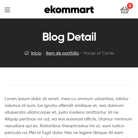
0
Blog Detail
Início
Item de portfólio
House of Cards
Lorem ipsum dolor sit amet, mea cu omnium urbanitas, labitur
volumus id eum. Ius ignota offendit similique et, sea dolorum
vituperata ullamcorper et, justo insolens omittantur sit ne.
Aliquip pertinax vix ad, ea eos euismod officiis. Utamur minimum
repudiare qui ex. Rationibus theophrastus his ut, eum iudico
pericula no. Mei id fugit dolor. Has ne legere tibique. At eam