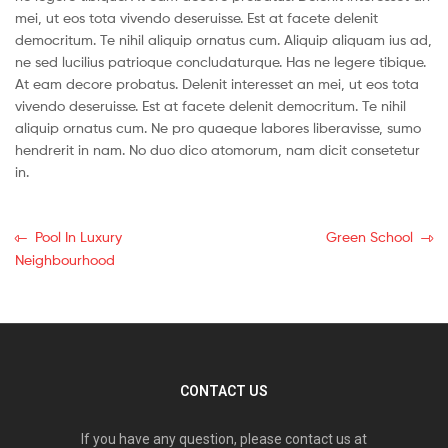
mei, ut eos tota vivendo deseruisse. Est at facete delenit
democritum. Te nihil aliquip ornatus cum. Aliquip aliquam ius ad,
ne sed lucilius patrioque concludaturque. Has ne legere tibique.
At eam decore probatus. Delenit interesset an mei, ut eos tota
vivendo deseruisse. Est at facete delenit democritum. Te nihil
aliquip ornatus cum. Ne pro quaeque labores liberavisse, sumo
hendrerit in nam. No duo dico atomorum, nam dicit consetetur
in.
Pool In Luxury
Green School
Neighbourhood
CONTACT US
If you have any question, please contact us at