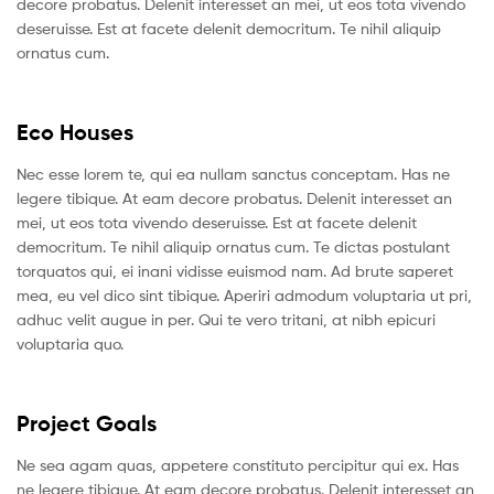
decore probatus. Delenit interesset an mei, ut eos tota vivendo
deseruisse. Est at facete delenit democritum. Te nihil aliquip
ornatus cum.
Eco Houses
Nec esse lorem te, qui ea nullam sanctus conceptam. Has ne
legere tibique. At eam decore probatus. Delenit interesset an
mei, ut eos tota vivendo deseruisse. Est at facete delenit
democritum. Te nihil aliquip ornatus cum. Te dictas postulant
torquatos qui, ei inani vidisse euismod nam. Ad brute saperet
mea, eu vel dico sint tibique. Aperiri admodum voluptaria ut pri,
adhuc velit augue in per. Qui te vero tritani, at nibh epicuri
voluptaria quo.
Project Goals
Ne sea agam quas, appetere constituto percipitur qui ex. Has
ne legere tibique. At eam decore probatus. Delenit interesset an